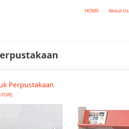
E
HOME
About Us
Perpustakaan
uk Perpustakaan
 STORE