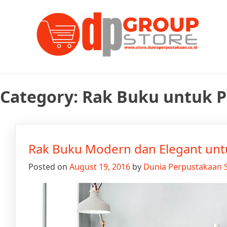
Skip
Tempat Berbelanja Semua Kebutuhan Perpustakaan Anda
Dunia Perpustakaan STOR
to
content
Category:
Rak Buku untuk 
Rak Buku Modern dan Elegant unt
Posted on
August 19, 2016
by
Dunia Perpustakaan