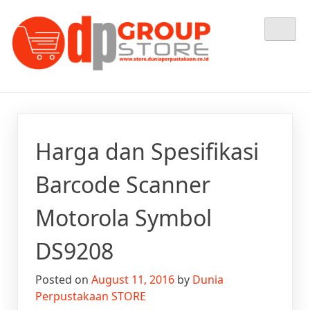
Skip
Tempat Berbelanja Semua Kebutuhan Perpustakaan Anda
Dunia Perpustakaan STORE
to
content
Harga dan Spesifikasi
Barcode Scanner
Motorola Symbol
DS9208
Posted on
August 11, 2016
by
Dunia
Perpustakaan STORE