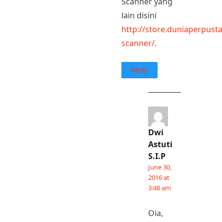
Scanner yang
lain disini
http://store.duniaperpus
scanner/
.
Reply
Dwi
Astuti
S.I.P
June 30,
2016 at
3:48 am
Oia,