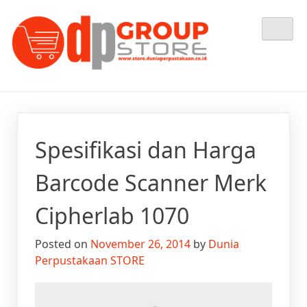
Skip
Tempat Berbelanja Semua Kebutuhan Perpustakaan Anda
Dunia Perpustakaan STORE
to
content
Spesifikasi dan Harga
Barcode Scanner Merk
Cipherlab 1070
Posted on
November 26, 2014
by
Dunia
Perpustakaan STORE