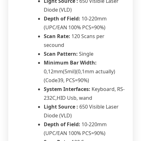
Light Source :
650 Visible Laser
Diode (VLD)
Depth of Field:
10-220mm
(UPC/EAN 100% PCS=90%)
Scan Rate:
120 Scans per
secound
Scan Pattern:
Single
Minimum Bar Width:
0,12mm(5mil)(0,1mm actually)
(Code39, PCS=90%)
System Interfaces:
Keyboard, RS-
232C,HID Usb, wand
Light Source :
650 Visible Laser
Diode (VLD)
Depth of Field:
10-220mm
(UPC/EAN 100% PCS=90%)