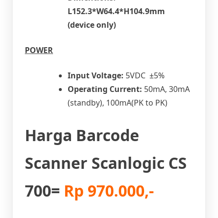
L152.3*W64.4*H104.9mm
(device only)
POWER
Input Voltage:
5VDC ±5%
Operating Current:
50mA, 30mA
(standby), 100mA(PK to PK)
Harga Barcode
Scanner Scanlogic CS
700=
Rp 970.000,-