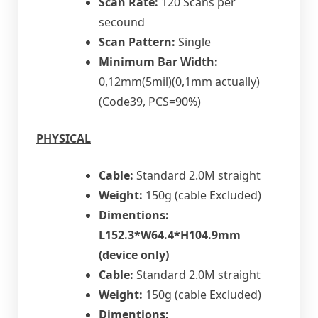
Scan Rate:
120 Scans per
secound
Scan Pattern:
Single
Minimum Bar Width:
0,12mm(5mil)(0,1mm actually)
(Code39, PCS=90%)
PHYSICAL
Cable:
Standard 2.0M straight
Weight:
150g (cable Excluded)
Dimentions:
L152.3*W64.4*H104.9mm
(device only)
Cable:
Standard 2.0M straight
Weight:
150g (cable Excluded)
Dimentions: