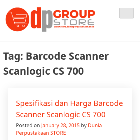
Skip
Tempat Berbelanja Semua Kebutuhan Perpustakaan Anda
Dunia Perpustakaan STORE
to
content
Tag:
Barcode Scanner
Scanlogic CS 700
Spesifikasi dan Harga Barcode
Scanner Scanlogic CS 700
Posted on
January 28, 2015
by
Dunia
Perpustakaan STORE