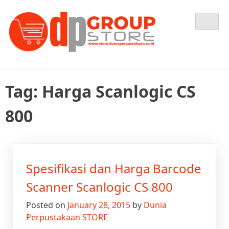
Skip
Tempat Berbelanja Semua Kebutuhan Perpustakaan Anda
Dunia Perpustakaan STORE
to
content
Tag:
Harga Scanlogic CS
800
Spesifikasi dan Harga Barcode
Scanner Scanlogic CS 800
Posted on
January 28, 2015
by
Dunia
Perpustakaan STORE