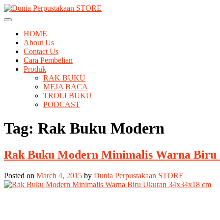
Skip
to
Tempat Berbelanja Semua Kebutuhan Perpustakaan Anda
Dunia Perpustakaan STORE
content
HOME
About Us
Contact Us
Cara Pembelian
Produk
RAK BUKU
MEJA BACA
TROLI BUKU
PODCAST
Tag:
Rak Buku Modern
Rak Buku Modern Minimalis Warna Biru
Posted on
March 4, 2015
by
Dunia Perpustakaan STORE