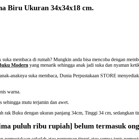
a Biru Ukuran 34x34x18 cm.
k suka membaca di rumah? Mungkin anda bisa mencoba dengan member
Buku Modern
yang menarik sehingga anak jadi suka dan nyaman ket
anak-anaknya suka membaca, Dunia Perpustakaan STORE menyediakan 
nis warna.
 sehingga mutu terjamin dan awet.
 rak Buku dengan ukuran panjang 34cm, Tinggi 34 cm, sedangkan tin
lima puluh ribu rupiah] belum termasuk ong
an-perpustakaan sekolah atau perguruan tinggi atau semua jenis perpust