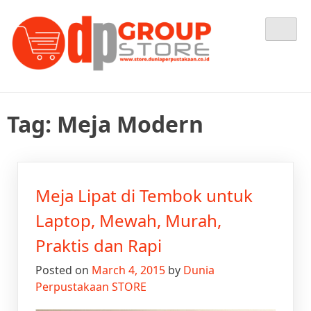
Skip
Tempat Berbelanja Semua Kebutuhan Perpustakaan Anda
Dunia Perpustakaan STORE
to
content
Tag:
Meja Modern
Meja Lipat di Tembok untuk
Laptop, Mewah, Murah,
Praktis dan Rapi
Posted on
March 4, 2015
by
Dunia
Perpustakaan STORE