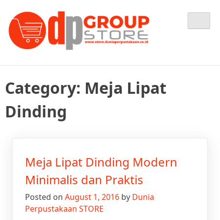
Skip
Tempat Berbelanja Semua Kebutuhan Perpustakaan Anda
Dunia Perpustakaan STORE
to
content
Category:
Meja Lipat
Dinding
Meja Lipat Dinding Modern
Minimalis dan Praktis
Posted on
August 1, 2016
by
Dunia
Perpustakaan STORE