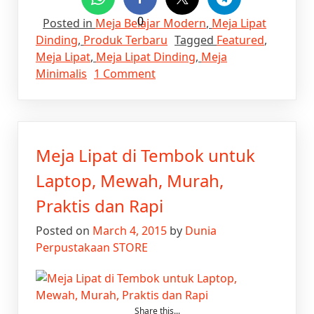
Posted in
Meja Belajar Modern
0
,
Meja Lipat
Dinding
,
Produk Terbaru
Tagged
Featured
,
Meja Lipat
,
Meja Lipat Dinding
,
Meja
on
Minimalis
1 Comment
Meja
Lipat
Dinding
Minimalis,
Meja Lipat di Tembok untuk
Elegant,
dan
Laptop, Mewah, Murah,
Bisa
Praktis dan Rapi
Simpan
Laptop
Posted on
March 4, 2015
by
Dunia
Perpustakaan STORE
Share this...