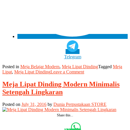
Telegram
Posted in
Meja Belajar Modern
,
Meja Lipat Dinding
Tagged
Meja
on
Lipat
,
Meja Lipat Dinding
Leave a Comment
Meja
Lipat
Meja Lipat Dinding Modern Minimalis
Dinding
Setengah Lingkaran
Modern
Minimalis
dan
Posted on
July 31, 2016
by
Dunia Perpustakaan STORE
Praktis
Share this...