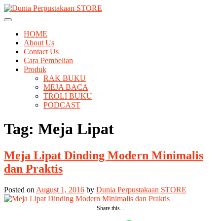
Skip
to
Tempat Berbelanja Semua Kebutuhan Perpustakaan Anda
Dunia Perpustakaan STORE
content
HOME
About Us
Contact Us
Cara Pembelian
Produk
RAK BUKU
MEJA BACA
TROLI BUKU
PODCAST
Tag:
Meja Lipat
Meja Lipat Dinding Modern Minimalis
dan Praktis
Posted on
August 1, 2016
by
Dunia Perpustakaan STORE
Share this...