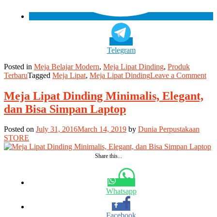
Telegram
Posted in
Meja Belajar Modern
,
Meja Lipat Dinding
,
Produk
on
Terbaru
Tagged
Meja Lipat
,
Meja Lipat Dinding
Leave a Comment
Me
Lip
Meja Lipat Dinding Minimalis, Elegant,
Din
dan Bisa Simpan Laptop
Mo
Min
Set
Posted on
July 31, 2016
March 14, 2019
by
Dunia Perpustakaan
Lin
STORE
Share this...
Whatsapp
Facebook