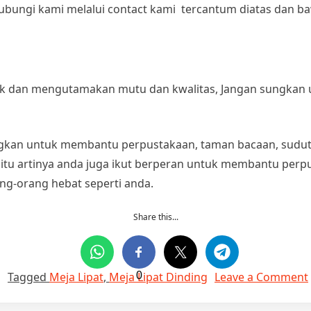
ungi kami melalui contact kami tercantum diatas dan b
ik dan mengutamakan mutu dan kwalitas, Jangan sungkan 
gkan untuk membantu perpustakaan, taman bacaan, sudu
, itu artinya anda juga ikut berperan untuk membantu pe
g-orang hebat seperti anda.
Share this...
g
Tagged
Meja Lipat
,
Meja Lipat Dinding
0
Leave a Comment