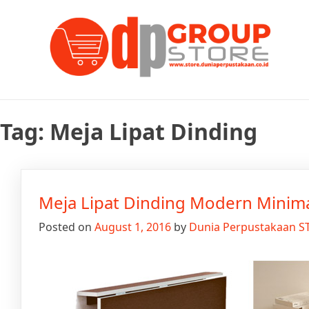
Skip
Tempat Berbelanja Semua Kebutuhan Perpustakaan Anda
Dunia Perpustakaan STOR
to
content
Tag:
Meja Lipat Dinding
Meja Lipat Dinding Modern Minimal
Posted on
August 1, 2016
by
Dunia Perpustakaan 